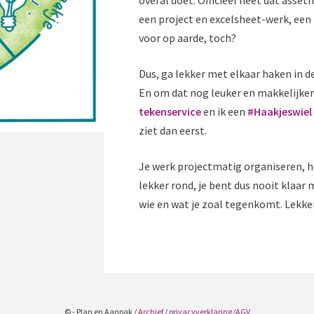
een project en excelsheet-werk, een 
voor op aarde, toch?
Dus, ga lekker met elkaar haken in de
En om dat nog leuker en makkelijke
tekenservice
en ik een
#Haakjeswiel
ziet dan eerst.
Je werk projectmatig organiseren, h
lekker rond, je bent dus nooit klaa
wie en wat je zoal tegenkomt. Lekker 
© - Plan en Aanpak
Archief
privacyverklaring/AGV