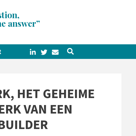
tion,
he answer
t
K, HET GEHEIME
RK VAN EEN
BUILDER