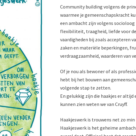
Community building volgens de prin
waarmee je gemeenschapskracht kunt
een ambacht zijn volgens socioloog 
flexibiliteit, traagheid, liefde voo
vaardigheden bij zoals accepteren 
zaken en materiële beperkingen, fru
verdraagzaamheid, waarderen van ve
Of je nou als bewoner of als professi
hebt bij het bouwen aan gemeenschap
volgende stap te zetten.
En gelukkig zijn die haakjes er altij
kunnen zien weten we van Cruyff.
Haakjeswerk is trouwens net zo min 
Haakjeswerk is het geheime ambacht
overal doet. Officieel heet dat asse