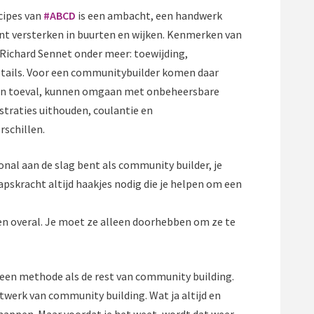
cipes van
#ABCD
is een ambacht, een handwerk
 versterken in buurten en wijken. Kenmerken van
Richard Sennet onder meer: toewijding,
r details. Voor een communitybuilder komen daar
van toeval, kunnen omgaan met onbeheersbare
straties uithouden, coulantie en
rschillen.
onal aan de slag bent als community builder, je
skracht altijd haakjes nodig die je helpen om een
d en overal. Je moet ze alleen doorhebben om ze te
een methode als de rest van community building.
werk van community building. Wat ja altijd en
tmappen. Maar voordat je het weet, wordt dat weer