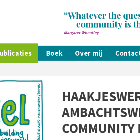
Whatever the ques
community is t
Margaret Wheatley
ublicaties
Boek
Over mij
Contac
HAAKJESWER
AMBACHTSWE
COMMUNITY 